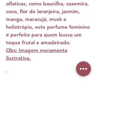
olfativas, como baunilha, caxemira,
coco, flor de laranjeira, jasmim,
manga, maracujá, musk e
heliotrópio, este perfume feminino
é perfeito para quem busca um
toque frutal e amadeirado.
Obs: Imagem meramente
ilustrativa.
No Reviews Yet
Share your thoughts. Be the first to leave
a review.