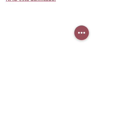
NOTAS
Caminho olfativo: Musk Floral
Notas de saída:
Flor de Laranjeira
e Bergamota.
Notas de corpo:
Jasmim e
No Reviews Yet
Tuberosa.
Share your thoughts. Be the first to leave
Notas de fundo:
Baunilha, Musk
a review.
Branco e Cedro
Leave a Review
What woman doesn't love
makeup, right? Especially when it