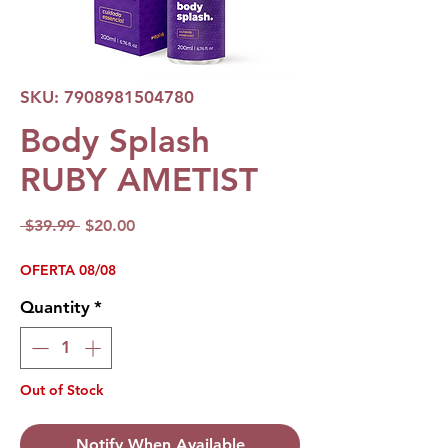
SKU: 7908981504780
Body Splash
RUBY AMETIST
Regular
Sale
 $39.99 
$20.00
Price
Price
OFERTA 08/08
Quantity
*
Out of Stock
Notify When Available