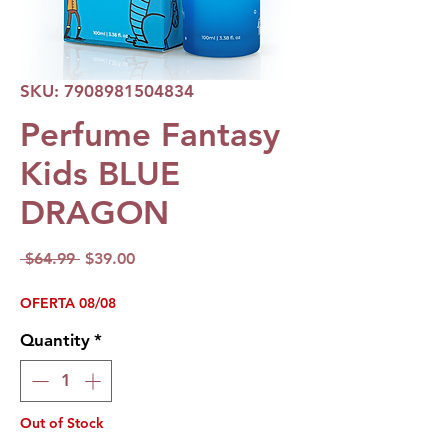
SKU: 7908981504834
Perfume Fantasy
Kids BLUE
DRAGON
Regular
Sale
 $64.99 
$39.00
Price
Price
OFERTA 08/08
Quantity
*
Out of Stock