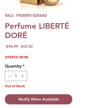
SKU: 7908981505640
Perfume LIBERTÉ
DORÉ
Regular
Sale
 $74.99 
$45.00
Price
Price
OFERTA 08/08
Quantity
*
Out of Stock
Notify When Available