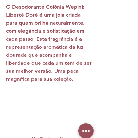
O
Desodorante Colônia Wepink
Liberté Doré
é uma joia criada
para quem brilha naturalmente,
com elegância e sofisticação em
cada passo. Esta fragrância é a
representação aromática da luz
dourada que acompanha a
liberdade que cada um tem de ser
sua melhor versão. Uma peça
magnífica para sua coleção.
NOTAS
Caminho olfativo: Frutado Floral
Notas de saída:
Ameixa, Acorde
de Rosas, Romã e Bergamota
Notas de corpo:
Rosa Centifolia,