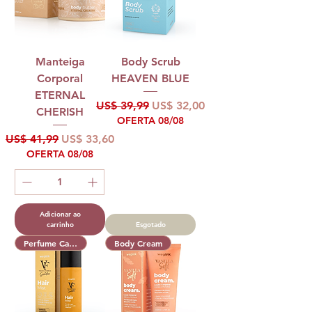
Manteiga
Body Scrub
Corporal
HEAVEN BLUE
ETERNAL
Preço normal
Preço promocional
US$ 39,99
US$ 32,00
CHERISH
OFERTA 08/08
Preço normal
Preço promocional
US$ 41,99
US$ 33,60
OFERTA 08/08
Adicionar ao
carrinho
Esgotado
Perfume Capilar
Body Cream