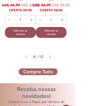
Preço normal
Preço promocional
Preço normal
Preço promocional
US$ 34,99
US$ 28,00
US$ 34,99
US$ 28,00
OFERTA 08/08
OFERTA 08/08
Adicionar ao
Adicionar ao
carrinho
carrinho
4
/
12
Compre Tudo
Receba nossas
novidades!
Cadastre-se e fique por dentro de