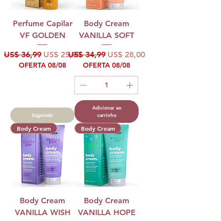
Perfume Capilar
Body Cream
VF GOLDEN
VANILLA SOFT
Preço normal
Preço promocional
Preço normal
Preço promocional
US$ 36,99
US$ 25,90
US$ 34,99
US$ 28,00
OFERTA 08/08
OFERTA 08/08
Adicionar ao
Esgotado
carrinho
Body Cream
Body Cream
Body Cream
Body Cream
VANILLA WISH
VANILLA HOPE