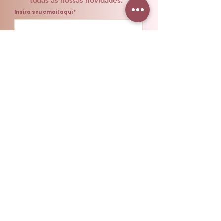
todas as nossas novidades.
Insira seu email aqui
Nome
Sobrenome
Telefone
Enviar
A maquiagem brasileira carrega
cores, histórias e muita personalidade
e nós sabemos o quanto sentimos
falta disso vivendo longe de casa.