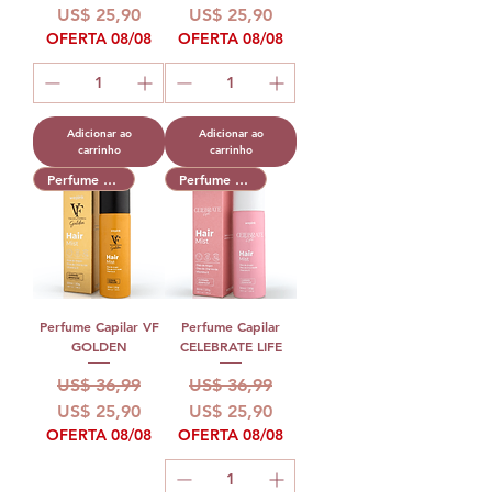
US$ 25,90
US$ 25,90
OFERTA 08/08
OFERTA 08/08
Adicionar ao
Adicionar ao
carrinho
carrinho
Perfume Capilar
Perfume Capilar
Perfume Capilar VF
Perfume Capilar
GOLDEN
CELEBRATE LIFE
Preço normal
Preço promocional
Preço normal
Preço promocional
US$ 36,99
US$ 36,99
US$ 25,90
US$ 25,90
OFERTA 08/08
OFERTA 08/08