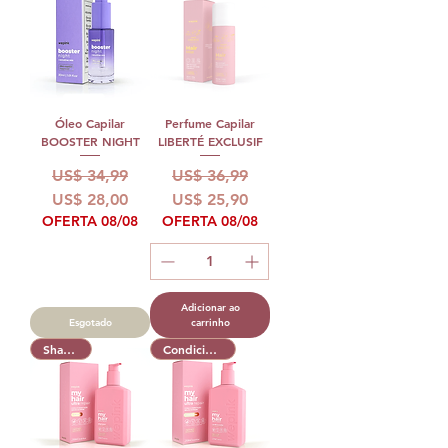
Óleo Capilar
Perfume Capilar
BOOSTER NIGHT
LIBERTÉ EXCLUSIF
Preço normal
Preço promocional
Preço normal
Preço promocional
US$ 34,99
US$ 36,99
US$ 28,00
US$ 25,90
OFERTA 08/08
OFERTA 08/08
Adicionar ao
Esgotado
carrinho
Shampoo
Condicionador