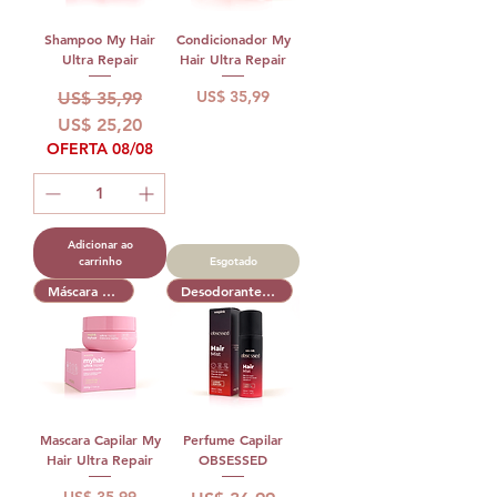
Shampoo My Hair
Condicionador My
Ultra Repair
Hair Ultra Repair
Preço normal
Preço promocional
Preço
US$ 35,99
US$ 35,99
US$ 25,20
OFERTA 08/08
Adicionar ao
carrinho
Esgotado
Máscara Capilar
Desodorante Capilar
Mascara Capilar My
Perfume Capilar
Hair Ultra Repair
OBSESSED
Preço
Preço normal
Preço promocional