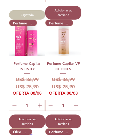
Adicionar ao
Esgotado
carrinho
Perfume Capilar
Perfume Capilar
Perfume Capilar
Perfume Capilar VF
INFINITY
CHOICES
Preço normal
Preço promocional
Preço normal
Preço promocional
US$ 36,99
US$ 36,99
US$ 25,90
US$ 25,90
OFERTA 08/08
OFERTA 08/08
Adicionar ao
Adicionar ao
carrinho
carrinho
Óleo Capilar
Perfume Capilar