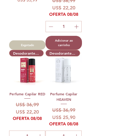
US$ 35,99
US$ 36,99
US$ 22,20
OFERTA 08/08
Adicionar ao
Esgotado
carrinho
Desodorante Capilar
Desodorante Capilar
Perfume Capilar RED
Perfume Capilar
HEAVEN
Preço normal
Preço promocional
US$ 36,99
Preço normal
Preço promocional
US$ 36,99
US$ 22,20
US$ 25,90
OFERTA 08/08
OFERTA 08/08