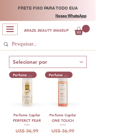
FRETE FIXO PARA TODO EUA
Nosso WhatsApp
BRAZIL BEAUTY MAKEUP
Perfume Capilar
Perfume Capilar
Perfume Capilar
Perfume Capilar
PERFERCT PEAR
ONE TOUCH
Preço normal
Preço promocional
Preço normal
Preço promocional
US$ 36,99
US$ 36,99