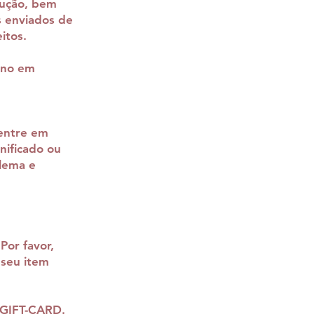
lução, bem
s enviados de
itos.
rno em
 entre em
nificado ou
blema e
Por favor,
 seu item
 GIFT-CARD.