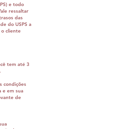
PS) e todo
ale ressaltar
trasos das
dade do USPS a
o cliente
ocê tem até 3
.
s condições
a e em sua
ovante de
sua