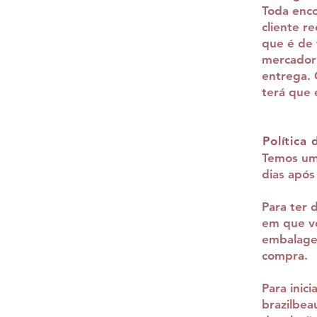
Toda enco
cliente r
que é de 
mercadori
entrega. 
terá que 
Política
Temos uma
dias após
Para ter 
em que vo
embalage
compra.
Para inic
brazilbe