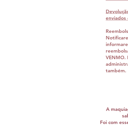
Devoluçã
enviados
Reembol
Notificar
informare
reembols
VENMO. L
administr
também.
A maquiag
sa
Foi com ess