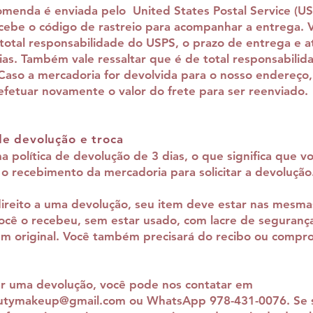
menda é enviada pelo United States Postal Service (US
ecebe o código de rastreio para acompanhar a entrega. V
total responsabilidade do USPS, o prazo de entrega e a
as. Também vale ressaltar que é de total responsabili
Caso a mercadoria for devolvida para o nosso endereço, 
efetuar novamente o valor do frete para ser reenviado.
 de devolução e troca
 política de devolução de 3 dias, o que significa que v
 o recebimento da mercadoria para solicitar a devolução
direito a uma devolução, seu item deve estar nas mesma
cê o recebeu, sem estar usado, com lacre de seguranç
m original. Você também precisará do recibo ou compr
iar uma devolução, você pode nos contatar em
autymakeup@gmail.com
ou WhatsApp 978-431-0076. Se 