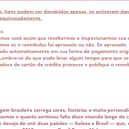
o:
Itens podem ser devolvidos apenas, se estiverem dani
 equivocadamente.
so
emos você assim que recebermos e inspecionarmos sua 
mos se o reembolso foi aprovado ou não. Se aprovado, 
ado automaticamente em sua forma de pagamento origi
embre-se de que pode levar algum tempo para que se
adora de cartão de crédito processe e publique o reem
em brasileira carrega cores, histórias e muita personal
bemos o quanto sentimos falta disso vivendo longe de c
e desejo de unir duas paixões — beleza e Brasil — que,