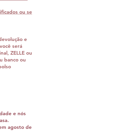
ficados ou se
devolução e
você será
nal, ZELLE ou
u banco ou
bolso
idade e nós
asa.
 em agosto de