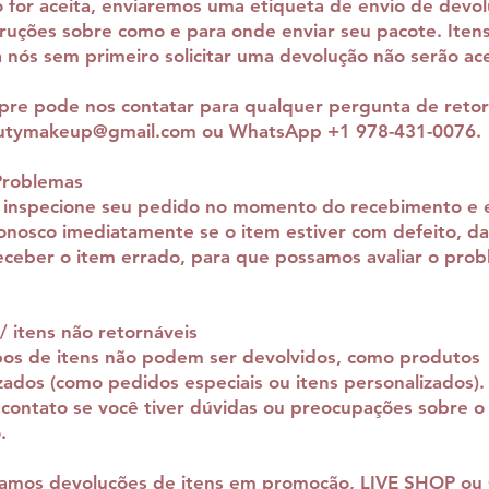
 for aceita, enviaremos uma etiqueta de envio de devo
ruções sobre como e para onde enviar seu pacote. Iten
a nós sem primeiro solicitar uma devolução não serão ace
pre pode nos contatar para qualquer pergunta de reto
autymakeup@gmail.com
ou WhatsApp +1 978-431-0076.
Problemas
, inspecione seu pedido no momento do recebimento e
onosco imediatamente se o item estiver com defeito, da
eceber o item errado, para que possamos avaliar o pro
/ itens não retornáveis
pos de itens não podem ser devolvidos, como produtos
zados (como pedidos especiais ou itens personalizados). 
contato se você tiver dúvidas ou preocupações sobre o
.
tamos devoluções de itens em promoção, LIVE SHOP ou