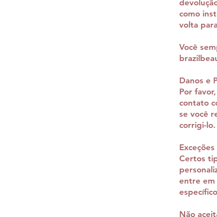
devolução
como inst
volta par
Você sem
brazilbe
Danos e 
Por favor
contato c
se você r
corrigi-lo.
Exceções 
Certos ti
personali
entre em 
específico
Não acei