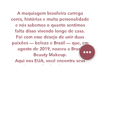
A maquiagem brasileira carrega
cores, histórias e muita personalidade
e nós sabemos o quanto sentimos
falta disso vivendo longe de casa.
Foi com esse desejo de unir duas
paixões — beleza e Brasil — que, em
agosto de 2019, nasceu a Brazil
Beauty Makeup.
Aqui nos EUA, você encontra seus
produtos preferidos das principais
influenciadoras e marcas brasileiras,
como Bruna Tavares, LP Beauty, Mari
Maria, WePink, entre muitas outras.
Nosso propósito é trazer até você o
autocuidado que transforma, com a
qualidade e a autenticidade da nossa
terra
brazilbeautymakeup@gmail.com
-
Telefone:
(978) 431-0076
© 2025 por Brazil Beauty Makeup