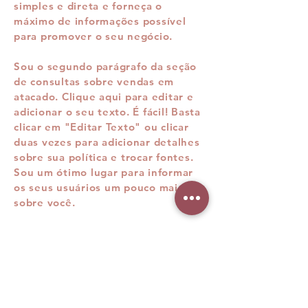
simples e direta e forneça o
máximo de informações possível
para promover o seu negócio.
Sou o segundo parágrafo da seção
de consultas sobre vendas em
atacado. Clique aqui para editar e
adicionar o seu texto. É fácil! Basta
clicar em "Editar Texto" ou clicar
duas vezes para adicionar detalhes
sobre sua política e trocar fontes.
Sou um ótimo lugar para informar
os seus usuários um pouco mais
sobre você.
Métodos de pagamento
- Cartões de crédito/débito
- PayPal
- Google Pay/Apple Pay
- KLARNA, AFFIRM e AFTERPAY