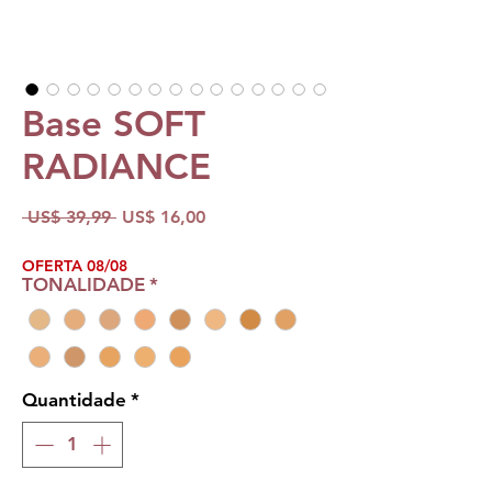
Base SOFT
RADIANCE
Preço
Preço
 US$ 39,99 
US$ 16,00
normal
promocional
OFERTA 08/08
TONALIDADE
*
Quantidade
*