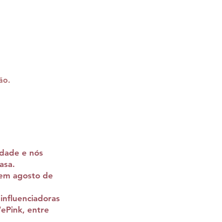
ão.
idade e nós
asa.
 em agosto de
influenciadoras
WePink, entre