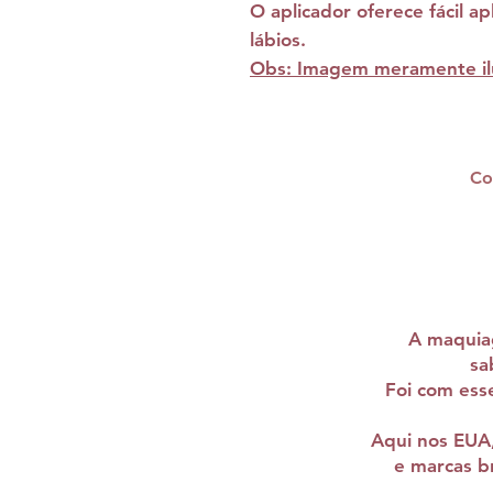
O aplicador oferece fácil ap
lábios.
Obs: Imagem meramente ilu
Co
A maquiag
sa
Foi com ess
Aqui nos EUA,
e marcas br