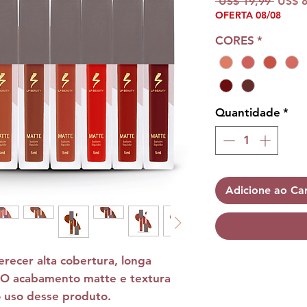
Preço
 US$ 19,99 
US$ 8
OFERTA 08/08
norma
CORES
*
Quantidade
*
Adicione ao Ca
erecer alta cobertura, longa
 O acabamento matte e textura
o uso desse produto.