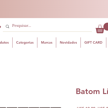
P
odutos
Categorias
Marcas
Novidades
GIFT CARD
Batom L