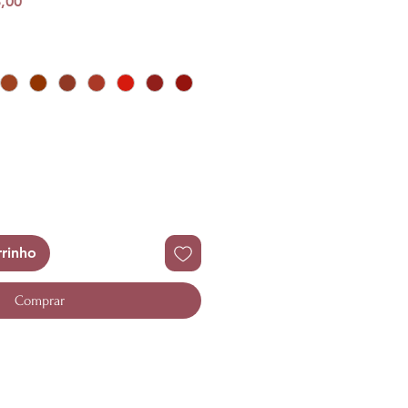
Preço
,00
l
promocional
rrinho
Comprar