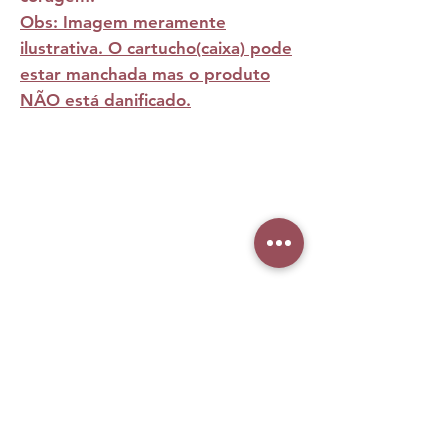
Obs: Imagem meramente
ilustrativa. O cartucho(caixa) pode
estar manchada mas o produto
NÃO está danificado.
NOTAS
Saída:
Bergamota, Mandarina,
Limão
Corpo:
Flor de Laranjeira,
Acorde Panacotta, Rum
Ainda não há avaliações
Fundo:
Baunilha, Benjoim,
Compartilhe sua opinião. Seja o primeiro
Âmbar
a deixar uma avaliação.
Avaliar