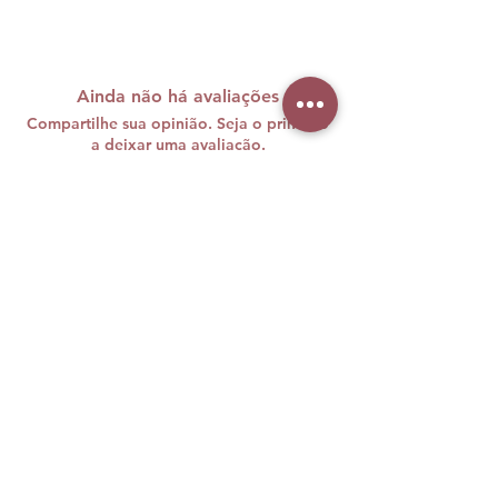
Ainda não há avaliações
Compartilhe sua opinião. Seja o primeiro
a deixar uma avaliação.
Avaliar
A maquiagem brasileira carrega
cores, histórias e muita personalidade
e nós sabemos o quanto sentimos
falta disso vivendo longe de casa.
Foi com esse desejo de unir duas
paixões — beleza e Brasil — que, em
agosto de 2019, nasceu a Brazil
Beauty Makeup.