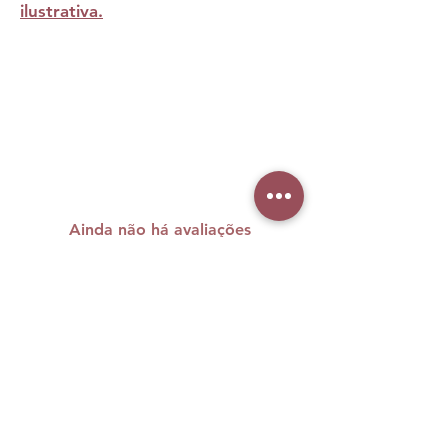
ilustrativa.
Proteção anti-impacto Material
lavável e durável V
Proteção anti-impacto
Material lavável e durável
Visual moderno e funcional
Acessório prático para o dia a
Ainda não há avaliações
dia
Compartilhe sua opinião. Seja o primeiro
a deixar uma avaliação.
Avaliar
A maquiagem brasileira carrega