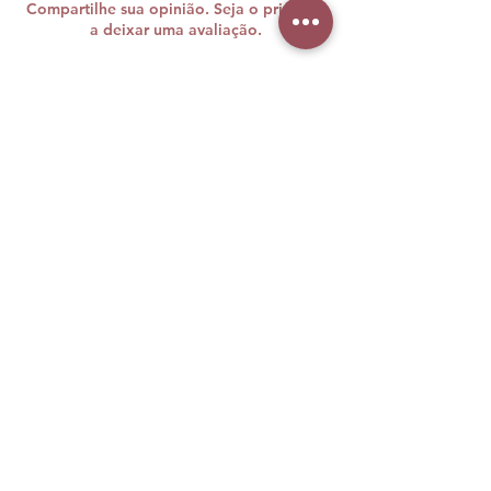
Compartilhe sua opinião. Seja o primeiro
a deixar uma avaliação.
Avaliar
A maquiagem brasileira carrega
cores, histórias e muita personalidade
e nós sabemos o quanto sentimos
falta disso vivendo longe de casa.
Foi com esse desejo de unir duas
paixões — beleza e Brasil — que, em
agosto de 2019, nasceu a Brazil
Beauty Makeup.
Aqui nos EUA, você encontra seus
produtos preferidos das principais
influenciadoras e marcas brasileiras,
como Bruna Tavares, LP Beauty, Mari
Maria, WePink, entre muitas outras.
Nosso propósito é trazer até você o