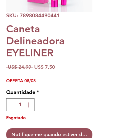
SKU: 7898084490441
Caneta
Delineadora
EYELINER
Preço
Preço
 US$ 24,99 
US$ 7,50
normal
promocional
OFERTA 08/08
Quantidade
*
Esgotado
Notifique-me quando estiver disponível