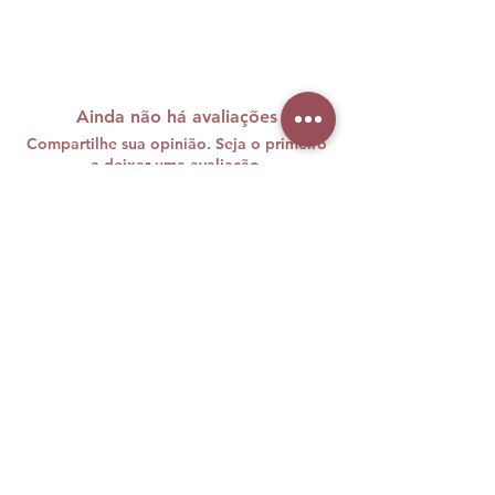
Ainda não há avaliações
Compartilhe sua opinião. Seja o primeiro
a deixar uma avaliação.
Avaliar
A maquiagem brasileira carrega
cores, histórias e muita personalidade
e nós sabemos o quanto sentimos
falta disso vivendo longe de casa.
Foi com esse desejo de unir duas
paixões — beleza e Brasil — que, em
agosto de 2019, nasceu a Brazil