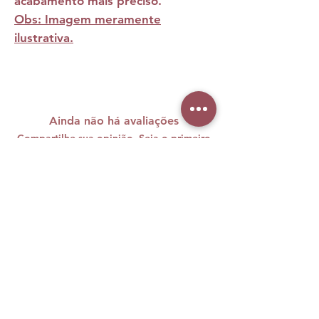
acabamento mais preciso.
Obs: Imagem meramente
ilustrativa.
Ainda não há avaliações
Compartilhe sua opinião. Seja o primeiro
a deixar uma avaliação.
Avaliar
A maquiagem brasileira carrega
cores, histórias e muita personalidade
e nós sabemos o quanto sentimos
falta disso vivendo longe de casa.