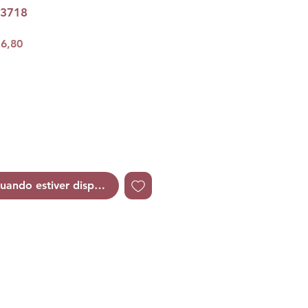
73718
Preço
6,80
l
promocional
uando estiver disponível