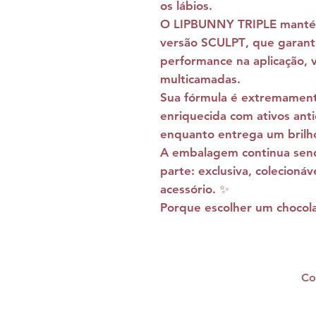
os lábios
.
O LIPBUNNY TRIPLE mant
versão
SCULPT
, que garan
performance na aplicação
, 
multicamadas.
Sua fórmula é
extremamente
enriquecida com ativos ant
enquanto entrega um brilho 
A embalagem continua sen
parte:
exclusiva, colecionáv
acessório
. ✨
Porque escolher um chocola
Co