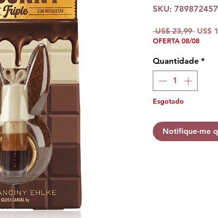
SKU: 78987245
Preço
 US$ 23,99 
US$ 1
OFERTA 08/08
norma
Quantidade
*
Esgotado
Notifique-me q