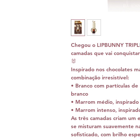
Chegou o
LIPBUNNY TRIPL
camadas
que vai conquistar
🐰
Inspirado nos chocolates m
combinação irresistível:
•
Branco com partículas de 
branco
•
Marrom médio
, inspirado
•
Marrom intenso
, inspira
As três camadas criam um
e
se misturam suavemente na
sofisticado, com brilho es