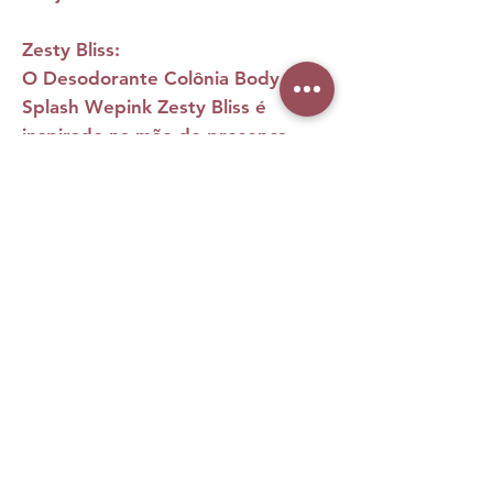
Zesty Bliss:
O
Desodorante Colônia Body
Splash Wepink Zesty Bliss
é
inspirado na mãe de presença
iluminada, que transforma leveza
em força e felicidade em marca
registrada. Com um frescor cítrico
vibrante envolto por toques
especiados, um coração floral
delicado e um fundo quente,
cremoso e sensual, sua fragrância
revela uma feminilidade radiante,
envolvente e cheia de vida.
Caminho olfativo: Frutado
Oriental.
Notas de saída:
Toranja, Laranja