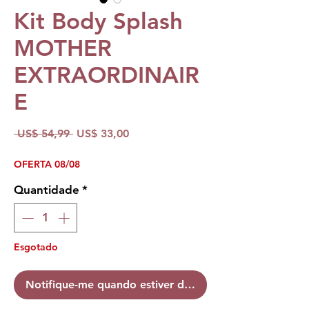
Kit Body Splash
MOTHER
EXTRAORDINAIR
E
Preço
Preço
 US$ 54,99 
US$ 33,00
normal
promocional
OFERTA 08/08
Quantidade
*
Esgotado
Notifique-me quando estiver disponível