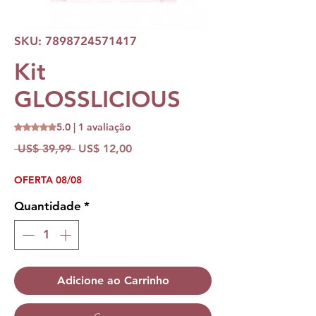
SKU: 7898724571417
Kit
GLOSSLICIOUS
5.0 | 1 avaliação
A classificação é 5.0 de 5 estrelas com base em 1 avaliação
Preço
Preço
 US$ 39,99 
US$ 12,00
normal
promocional
OFERTA 08/08
Quantidade
*
Adicione ao Carrinho