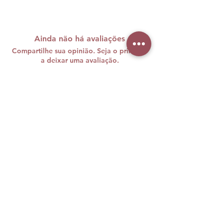
Ainda não há avaliações
Compartilhe sua opinião. Seja o primeiro
a deixar uma avaliação.
Avaliar
A maquiagem brasileira carrega
cores, histórias e muita personalidade
e nós sabemos o quanto sentimos
falta disso vivendo longe de casa.
Foi com esse desejo de unir duas
paixões — beleza e Brasil — que, em
agosto de 2019, nasceu a Brazil
Beauty Makeup.
Aqui nos EUA, você encontra seus