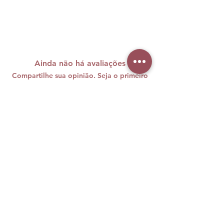
Caminho olfativo:
Amadeirado
notas de saída:
Bergamota e
Hortelã
notas do corpo:
Lavanda, Cipreste
Ainda não há avaliações
e Pimenta Preta
Compartilhe sua opinião. Seja o primeiro
notas de fundo:
Patchouli, Vetiver
a deixar uma avaliação.
e Âmbar
Avaliar
A maquiagem brasileira carrega
cores, histórias e muita personalidade
e nós sabemos o quanto sentimos
falta disso vivendo longe de casa.
Foi com esse desejo de unir duas
paixões — beleza e Brasil — que, em