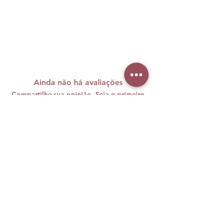
NOTAS
Caminho olfativo: Floral Frutado.
Notas de saída:
Pera, Gardênia,
Frésia e Cassis.
Notas de corpo:
Jasmim,
Ainda não há avaliações
Orquídea, Rosa e Violeta.
Compartilhe sua opinião. Seja o primeiro
Notas de fundo:
Baunilha, Musk e
a deixar uma avaliação.
Praline.
Avaliar
A maquiagem brasileira carrega
cores, histórias e muita personalidade
e nós sabemos o quanto sentimos
falta disso vivendo longe de casa.