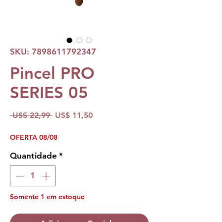
SKU: 7898611792347
Pincel PRO
SERIES 05
Preço
Preço
 US$ 22,99 
US$ 11,50
normal
promocional
OFERTA 08/08
Quantidade
*
Somente 1 em estoque