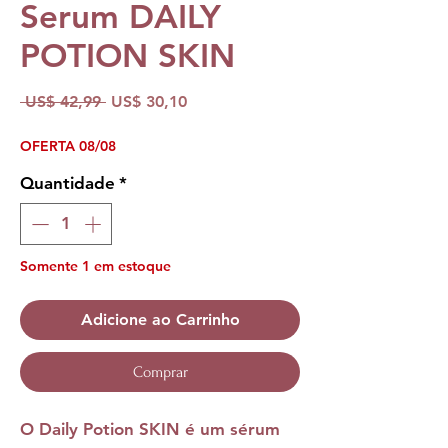
Serum DAILY
POTION SKIN
Preço
Preço
 US$ 42,99 
US$ 30,10
normal
promocional
OFERTA 08/08
Quantidade
*
Somente 1 em estoque
Adicione ao Carrinho
Comprar
O
Daily Potion SKIN
é um sérum