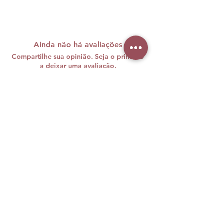
Ainda não há avaliações
Compartilhe sua opinião. Seja o primeiro
a deixar uma avaliação.
Avaliar
A maquiagem brasileira carrega
cores, histórias e muita personalidade
e nós sabemos o quanto sentimos
falta disso vivendo longe de casa.
Foi com esse desejo de unir duas
paixões — beleza e Brasil — que, em
agosto de 2019, nasceu a Brazil
Beauty Makeup.