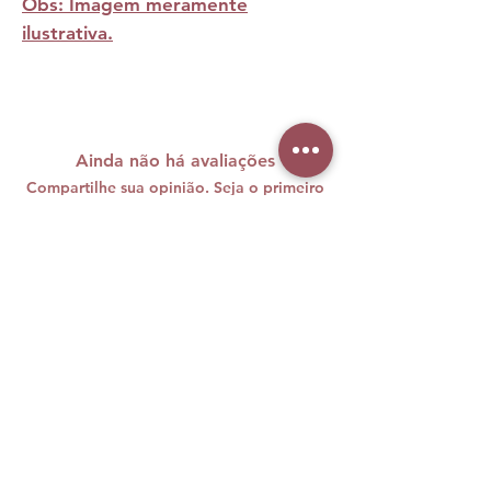
Obs: Imagem meramente
ilustrativa.
Ainda não há avaliações
Compartilhe sua opinião. Seja o primeiro
a deixar uma avaliação.
Avaliar
A maquiagem brasileira carrega
cores, histórias e muita personalidade
e nós sabemos o quanto sentimos
falta disso vivendo longe de casa.
Foi com esse desejo de unir duas