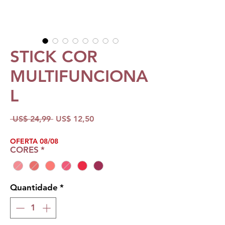
STICK COR
MULTIFUNCIONA
L
Preço
Preço
 US$ 24,99 
US$ 12,50
normal
promocional
OFERTA 08/08
CORES
*
Quantidade
*