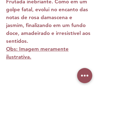
Frutada inebriante. Como em um
golpe fatal, evolui no encanto das
notas de rosa damascena e
jasmim, finalizando em um fundo
doce, amadeirado e irresistível aos
sentidos.
Obs: Imagem meramente
ilustrativa.
Ainda não há avaliações
Compartilhe sua opinião. Seja o primeiro
a deixar uma avaliação.
Avaliar